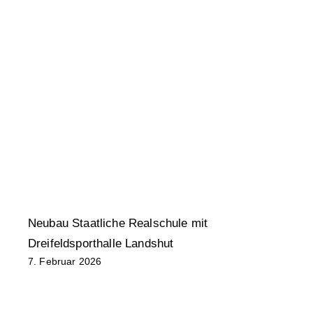
Neubau Staatliche Realschule mit
N
Dreifeldsporthalle Landshut
K
7. Februar 2026
F
1