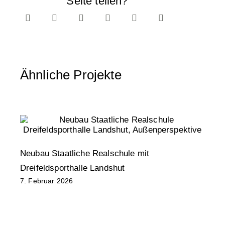
Seite teilen?
Ähnliche Projekte
Neubau Staatliche Realschule mit
N
Dreifeldsporthalle Landshut
K
7. Februar 2026
F
1