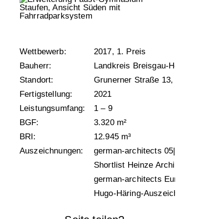
Wettbewerb:
2017, 1. Preis
Bauherr:
Landkreis Breisgau-Hochschwar
Standort:
Grunerner Straße 13, 79219 Stau
Fertigstellung:
2021
Leistungsumfang:
1 – 9
BGF:
3.320 m²
BRI:
12.945 m³
Auszeichnungen:
german-architects 05|2022 Bau 
Shortlist Heinze ArchitektenAWA
german-architects Eure Besten D
Hugo-Häring-Auszeichnung 2023