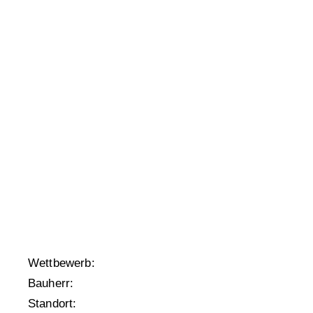
Wettbewerb:
2019, 1. Preis
Bauherr:
Stadt Rheinfelden, Amt für Geb
Standort:
Römerstraße 7, 79618 Rheinfeld