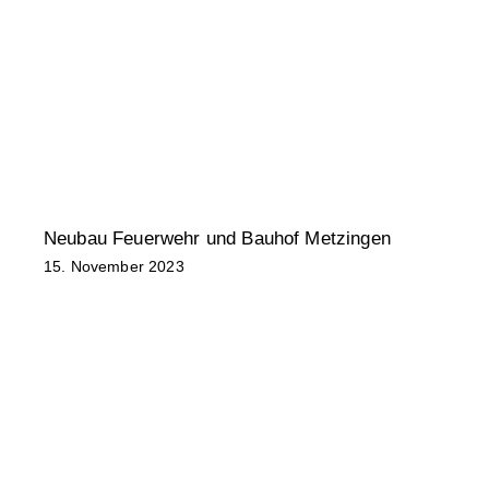
Neubau Feuerwehr und Bauhof Metzingen
N
15. November 2023
N
5