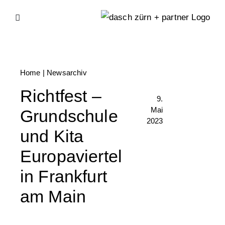
Skip
to
content
Home
|
Newsarchiv
Richtfest –
9.
Mai
Grundschule
2023
und Kita
Europaviertel
in Frankfurt
am Main