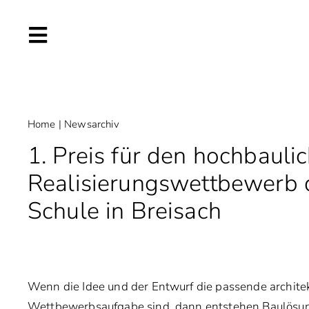
Skip
to
content
Home
|
Newsarchiv
1. Preis für den hochbauli
Realisierungswettbewerb d
Schule in Breisach
Wenn die Idee und der Entwurf die passende archite
Wettbewerbsaufgabe sind, dann entstehen Baulösunge